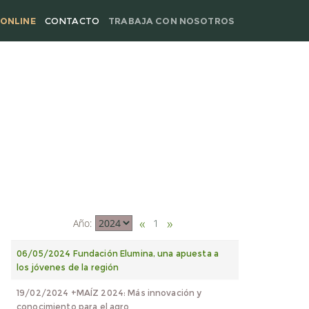
ONLINE
CONTACTO
TRABAJA CON NOSOTROS
TIVAS
BORDE
NTE BUEY
RRISON
DOÑEZ
 ANIMAL
SCANAS
RE.
N MARCOS
«
»
Año:
1
06/05/2024 Fundación Elumina, una apuesta a
los jóvenes de la región
19/02/2024 +MAÍZ 2024: Más innovación y
conocimiento para el agro