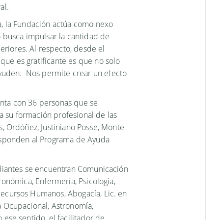
ral.
va, la Fundación actúa como nexo
to busca impulsar la cantidad de
riores. Al respecto, desde el
que es gratificante es que no solo
uden. Nos permite crear un efecto
enta con 36 personas que se
 su formación profesional de las
os, Ordóñez, Justiniano Posse, Monte
responden al Programa de Ayuda
tudiantes se encuentran Comunicación
gronómica, Enfermería, Psicología,
Recursos Humanos, Abogacía, Lic. en
a Ocupacional, Astronomía,
 ese sentido, el facilitador de