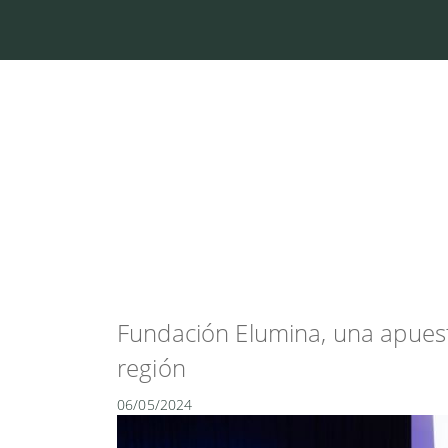
CASA CENTRAL:
Av de Mayo 6
Justiniano Posse
Córdoba - Argent
Tel: 3537 - 5146
union@coopunio
+ INFO
Fundación Elumina, una apuest
región
06/05/2024