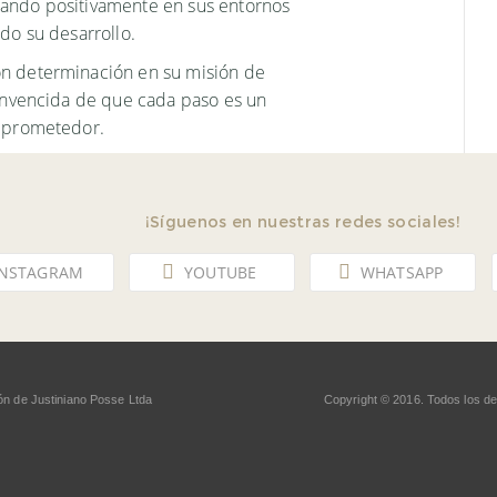
ando positivamente en sus entornos
ndo su desarrollo.
on determinación en su misión de
convencida de que cada paso es un
s prometedor.
¡Síguenos en nuestras redes sociales!
INSTAGRAM
YOUTUBE
WHATSAPP
ón de Justiniano Posse Ltda
Copyright © 2016. Todos los d