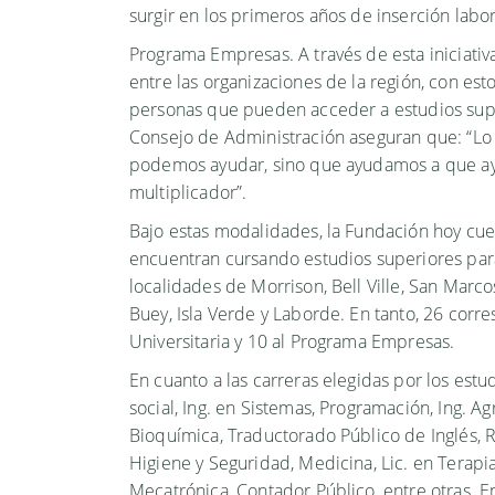
surgir en los primeros años de inserción labo
Programa Empresas. A través de esta iniciati
entre las organizaciones de la región, con es
personas que pueden acceder a estudios supe
Consejo de Administración aseguran que: “Lo 
podemos ayudar, sino que ayudamos a que ay
multiplicador”.
Bajo estas modalidades, la Fundación hoy cu
encuentran cursando estudios superiores para
localidades de Morrison, Bell Ville, San Marc
Buey, Isla Verde y Laborde. En tanto, 26 cor
Universitaria y 10 al Programa Empresas.
En cuanto a las carreras elegidas por los es
social, Ing. en Sistemas, Programación, Ing. A
Bioquímica, Traductorado Público de Inglés, 
Higiene y Seguridad, Medicina, Lic. en Terapi
Mecatrónica, Contador Público, entre otras. En